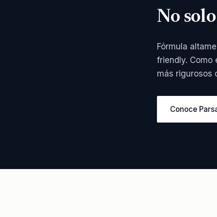
No solo
Fórmula altame
friendly. Como 
más rigurosos c
Conoce Pars