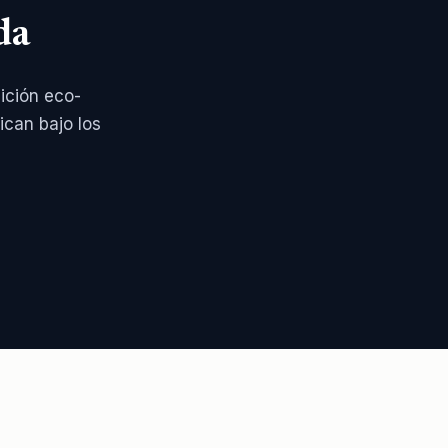
da
ición eco-
ican bajo los