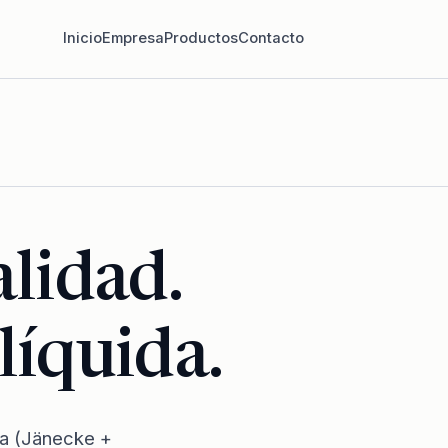
Inicio
Empresa
Productos
Contacto
alidad.
líquida.
ia (Jänecke +