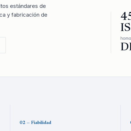
ltos estándares de
ica y fabricación de
4
I
homo
D
02 — Fiabilidad