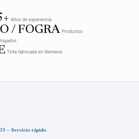
5+
Años de experiencia
SO / FOGRA
Productos
logados
E
Tinta fabricada en Alemania
03 — Servicio rápido