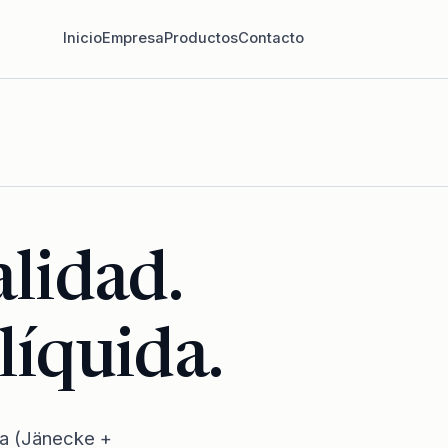
Inicio
Empresa
Productos
Contacto
alidad.
líquida.
ia (Jänecke +