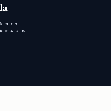
da
ición eco-
ican bajo los