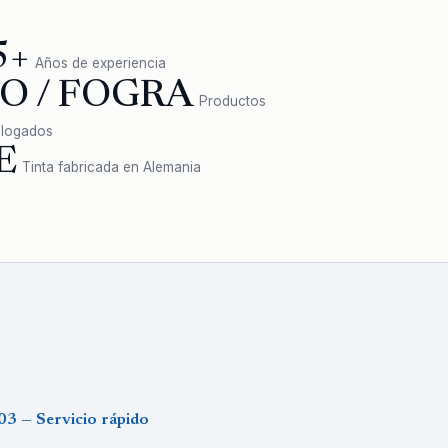
5+
Años de experiencia
SO / FOGRA
Productos
logados
E
Tinta fabricada en Alemania
03 — Servicio rápido