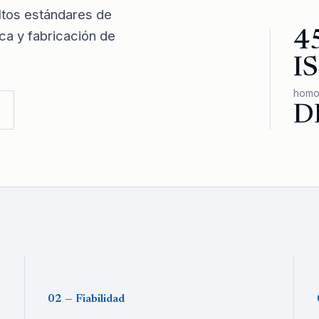
ltos estándares de
ica y fabricación de
4
I
homo
D
02 — Fiabilidad