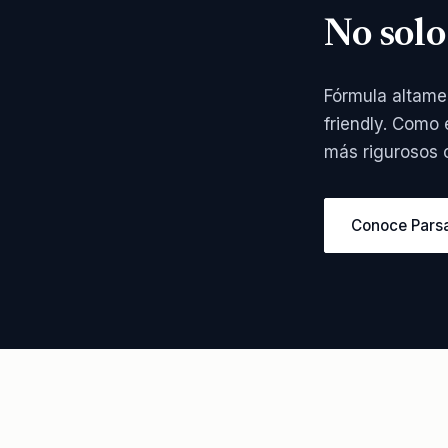
No solo
Fórmula altame
friendly. Como 
más rigurosos c
Conoce Pars